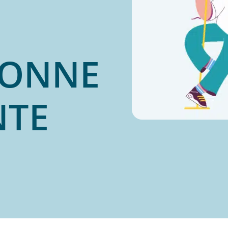
IONNE
NTE