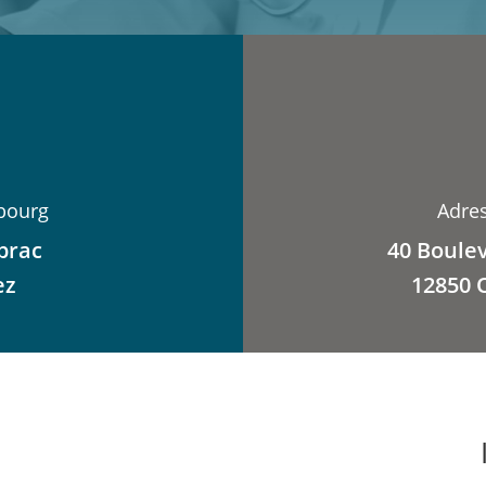
bourg
Adre
brac
40 Boule
ez
12850 