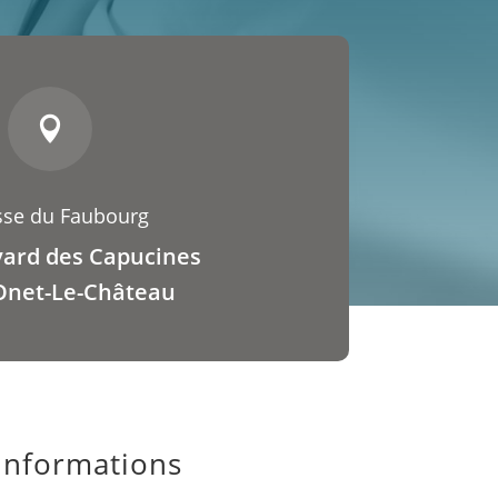

sse du Faubourg
vard des Capucines
Onet-Le-Château
Informations