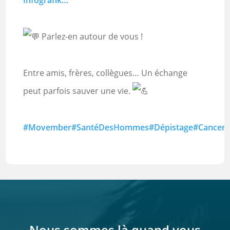
Infografik…
Parlez-en autour de vous !
Entre amis, frères, collègues… Un échange
peut parfois sauver une vie.
#Movember
#SantéDesHommes
#Dépistage
#CancerD
Nous sommes là quand vous