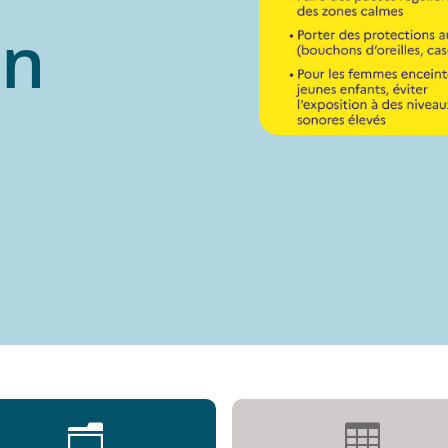
on
n
