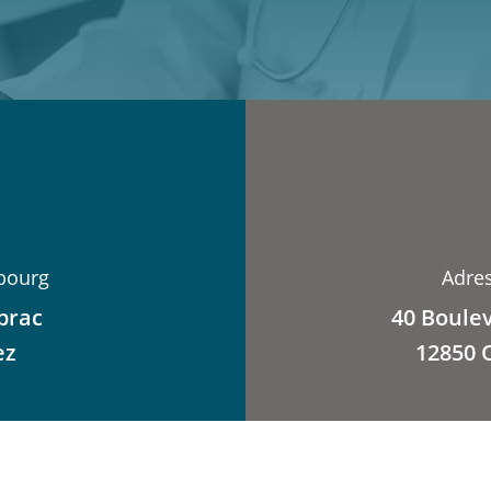
bourg
Adre
brac
40 Boule
ez
12850 