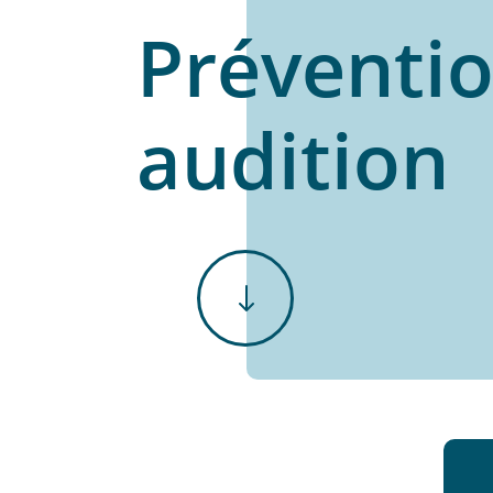
Préventi
audition
"