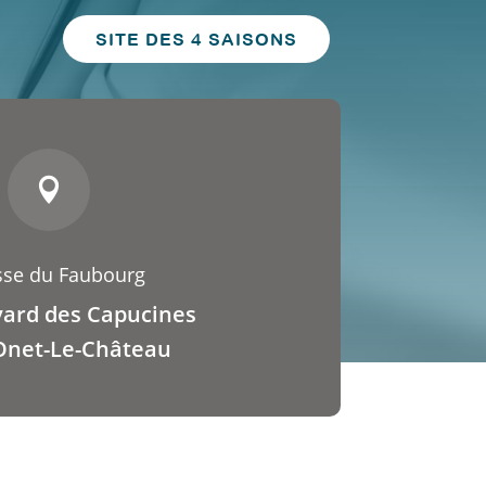
SITE DES 4 SAISONS

sse du Faubourg
vard des Capucines
Onet-Le-Château