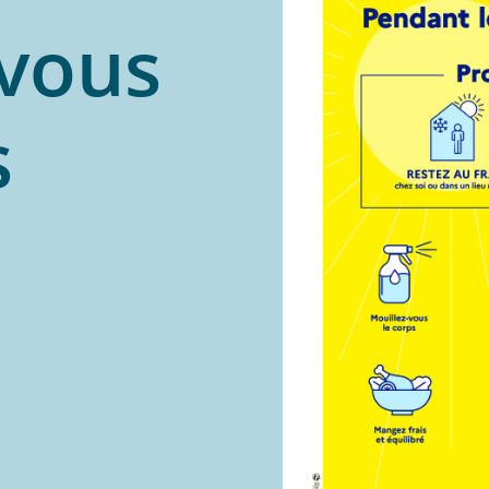
 vous
s