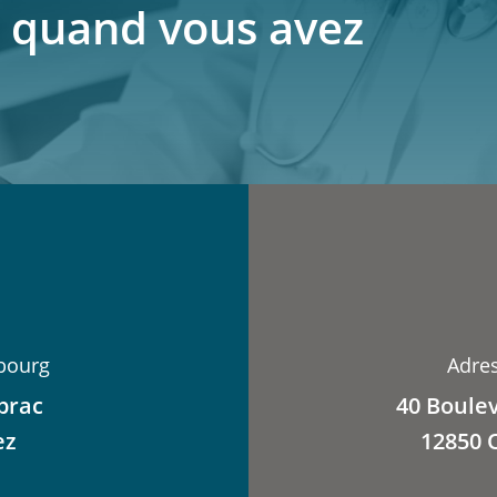
 quand vous avez
bourg
Adre
brac
40 Boule
ez
12850 