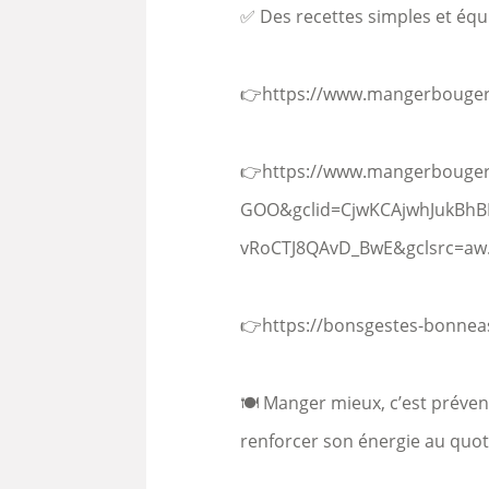
✅ Des recettes simples et équi
👉https://www.mangerbouger.
👉https://www.mangerbouger.
GOO&gclid=CjwKCAjwhJukBhB
vRoCTJ8QAvD_BwE&gclsrc=aw
👉https://bonsgestes-bonneas
🍽️ Manger mieux, c’est préve
renforcer son énergie au quot