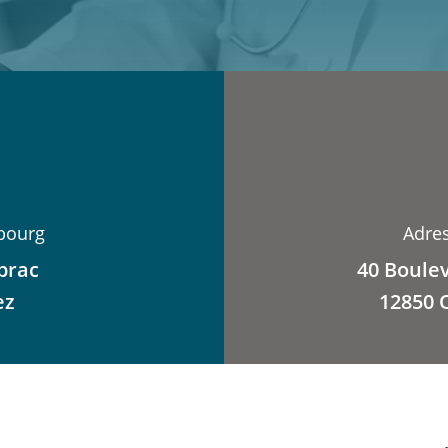
bourg
Adre
brac
40 Boule
ez
12850 