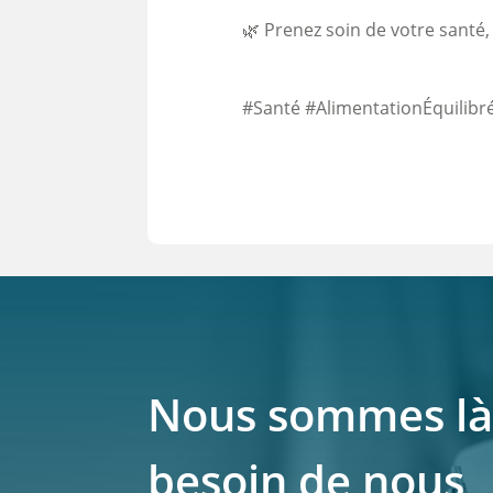
🌿 Prenez soin de votre santé, u
#Santé #AlimentationÉquilib
Nous sommes là
besoin de nous