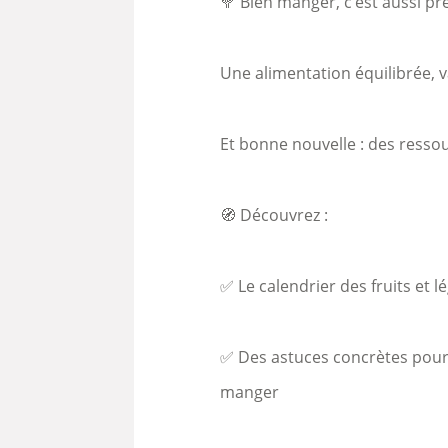
🥦 Bien manger, c’est aussi pr
Une alimentation équilibrée, v
Et bonne nouvelle : des ressou
🧭 Découvrez :
✅ Le calendrier des fruits et
✅ Des astuces concrètes pour li
manger