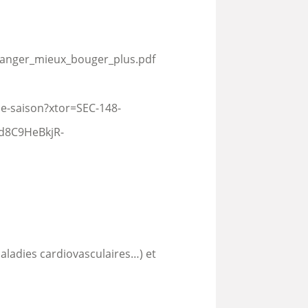
manger_mieux_bouger_plus.pdf
e-saison?xtor=SEC-148-
d8C9HeBkjR-
aladies cardiovasculaires…) et