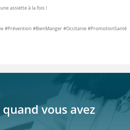
ne assiette à la fois !
rée #Prévention #BienManger #Occitanie #PromotionSanté
 quand vous avez