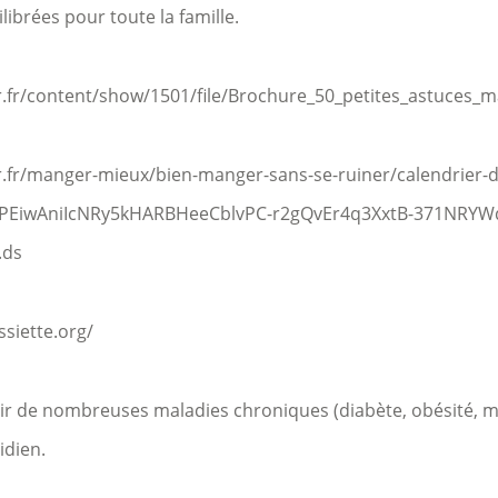
librées pour toute la famille.
fr/content/show/1501/file/Brochure_50_petites_astuces_
fr/manger-mieux/bien-manger-sans-se-ruiner/calendrier-d
PEiwAniIcNRy5kHARBHeeCblvPC-r2gQvEr4q3XxtB-371NRYW
.ds
siette.org/
nir de nombreuses maladies chroniques (diabète, obésité, m
idien.