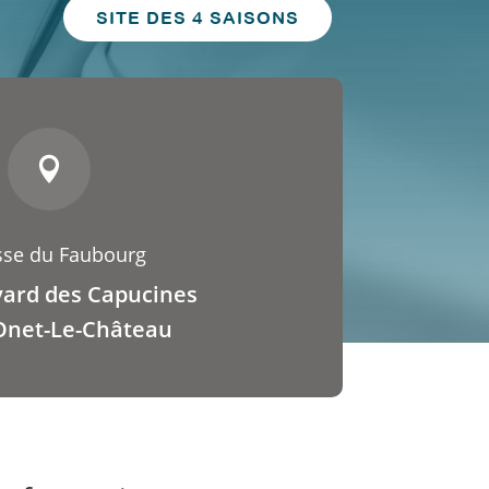
SITE DES 4 SAISONS

sse du Faubourg
vard des Capucines
Onet-Le-Château